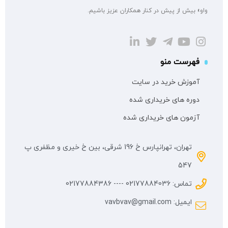
واو» بیش از پیش در کنار همکاران عزیز باشیم.
فهرست منو
آموزش خرید در سایت
دوره های خریداری شده
آزمون های خریداری شده
تهران، تهرانپارس خ 196 شرقی، بین خ خیری و مظفری پ
547
تماس: 02177884036 ---- 02177884386
ایمیل: vavbvav@gmail.com